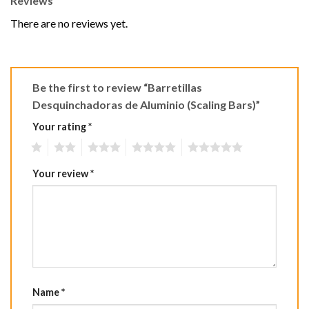
Reviews
There are no reviews yet.
Be the first to review “Barretillas
Desquinchadoras de Aluminio (Scaling Bars)”
Your rating
*
1
2
3
4
5
Your review
*
Name
*