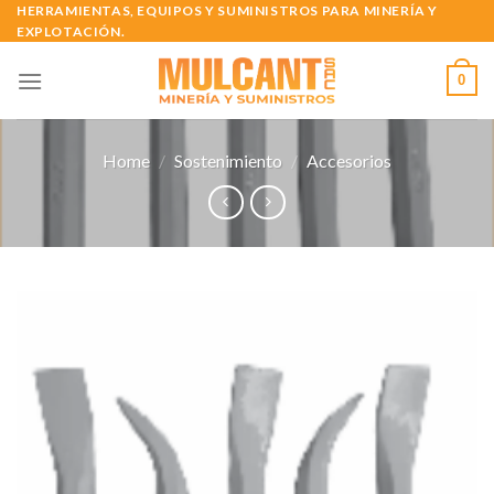
Skip
HERRAMIENTAS, EQUIPOS Y SUMINISTROS PARA MINERÍA Y
EXPLOTACIÓN.
to
content
0
Home
/
Sostenimiento
/
Accesorios