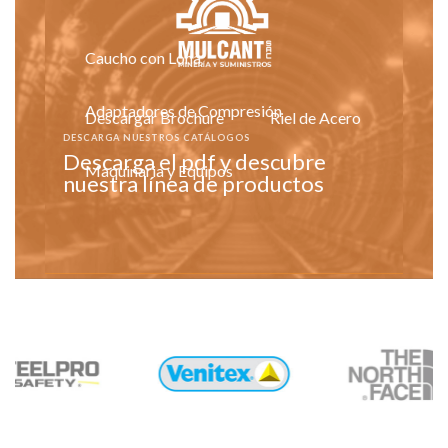
Caucho con Lona
Adaptadores de Compresión
Descargar Brochure
Riel de Acero
DESCARGA NUESTROS CATÁLOGOS
Descarga el pdf y descubre
Maquinaria y Equipos
nuestra línea de productos