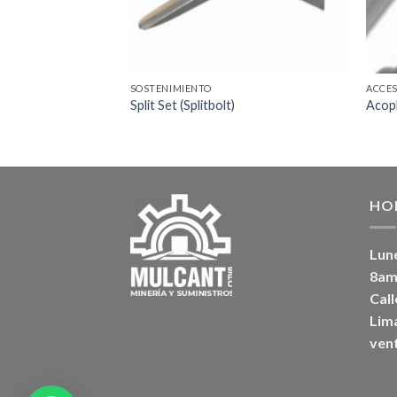
SOSTENIMIENTO
ACCE
arra Helicoidal)
Split Set (Splitbolt)
Acopl
HO
Lun
8am
Call
Lima
ven