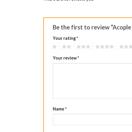
Be the first to review “Acople
Your rating
*
1
2
3
4
5
Your review
*
Name
*