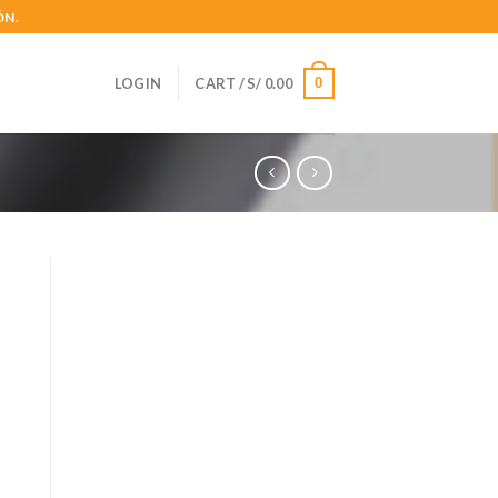
ÓN.
0
LOGIN
CART /
S/
0.00