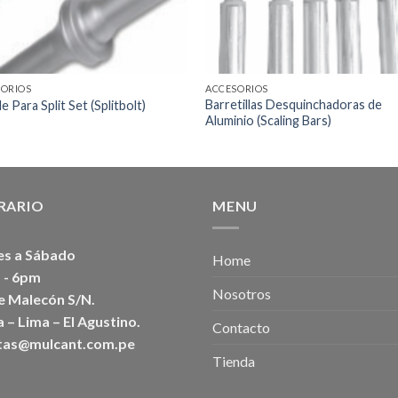
SORIOS
ACCESORIOS
Barretillas Desquinchadoras de
e Para Split Set (Splitbolt)
Aluminio (Scaling Bars)
RARIO
MENU
es a Sábado
Home
 - 6pm
Nosotros
e Malecón S/N.
 – Lima – El Agustino.
Contacto
tas@mulcant.com.pe
Tienda