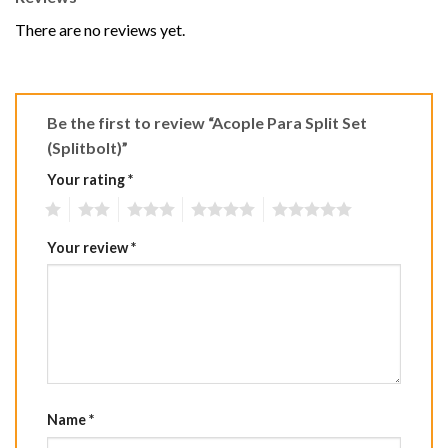
There are no reviews yet.
Be the first to review “Acople Para Split Set
(Splitbolt)”
Your rating
*
1
2
3
4
5
Your review
*
Name
*